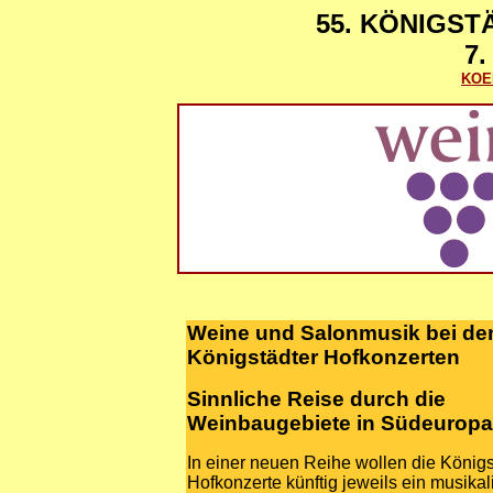
55. KÖNIGS
7.
KOE
Weine und Salonmusik bei de
Königstädter Hofkonzerten
Sinnliche Reise durch die
Weinbaugebiete in Südeuropa
In einer neuen Reihe wollen die Königs
Hofkonzerte künftig jeweils ein musika