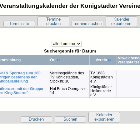
Veranstaltungskalender der Königstädter Verein
Termine
Kalender
Terminliste
drucken
Termine suchen
exportieren
Suchergebnis für Datum
Abweichend
ranstaltung
Ort
Verein
Veranstalte
iel & Sporttag zum 100
Vereinsgelände des
TV 1888
hrigen bestehens der
TV Königstädten,
Königstädten
ndballabteilung
Stockstr. 30
e.V.
Königstädter
tkonzert mit der Gruppe
Hof Brach Obergasse
Hofkonzerte
he King Steerer'
14
e.V.
Kalender
Drucken
Suchen
exportieren