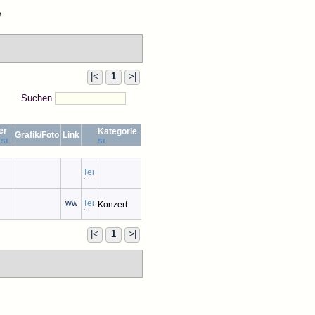
e
|<
1
>|
Suchen
er
Kategorie
Grafik/Foto
Link
r
Konzert
|<
1
>|