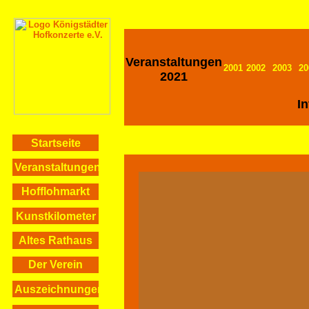
Veranstaltungen
2001
2002
2003
20
2021
I
Startseite
Veranstaltungen
Hofflohmarkt
Kunstkilometer
Altes Rathaus
Der Verein
Auszeichnungen