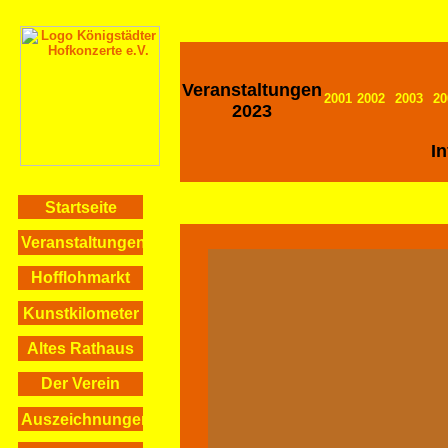
Veranstaltungen
2001
2002
2003
20
2023
I
Startseite
Veranstaltungen
Hofflohmarkt
Kunstkilometer
Altes Rathaus
Der Verein
Auszeichnungen